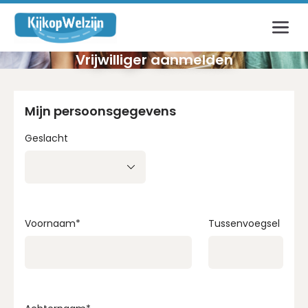
Inloggen
Vrijwilliger aanmelden
E-mailadres
Mijn persoonsgegevens
Geslacht
Wachtwoord
Login
Voornaam
*
Tussenvoegsel
Wachtwoord vergeten?